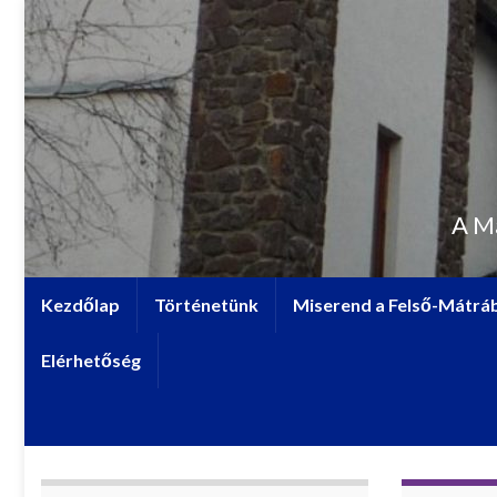
A M
Kezdőlap
Történetünk
Miserend a Felső-Mátrá
Elérhetőség