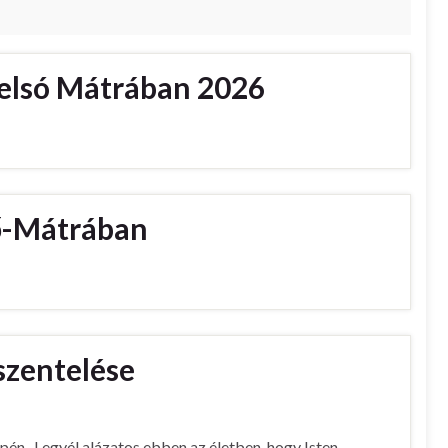
Felsó Mátrában 2026
ső-Mátrában
szentelése
epén „Legyél alázatos ebben az életben, hogy Isten