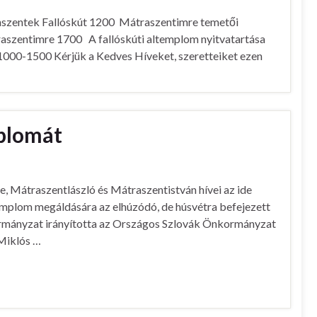
enszentek Fallóskút 1200 Mátraszentimre temetői
raszentimre 1700 A fallóskúti altemplom nyitvatartása
a 1000-1500 Kérjük a Kedves Híveket, szeretteiket ezen
mplomát
, Mátraszentlászló és Mátraszentistván hívei az ide
emplom megáldására az elhúzódó, de húsvétra befejezett
kormányzat irányította az Országos Szlovák Önkormányzat
 Miklós …