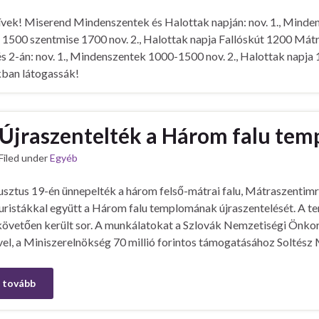
vek! Miserend Mindenszentek és Halottak napján: nov. 1., Mind
s 1500 szentmise 1700 nov. 2., Halottak napja Fallóskút 1200 Mát
és 2-án: nov. 1., Mindenszentek 1000-1500 nov. 2., Halottak napj
kban látogassák!
Újraszentelték a Három falu te
Filed under
Egyéb
sztus 19-én ünnepelték a három felső-mátrai falu, Mátraszentimre
turistákkal együtt a Három falu templomának újraszentelését. A t
t követően került sor. A munkálatokat a Szlovák Nemzetiségi Ön
vel, a Miniszerelnökség 70 millió forintos támogatásához Soltész
 tovább