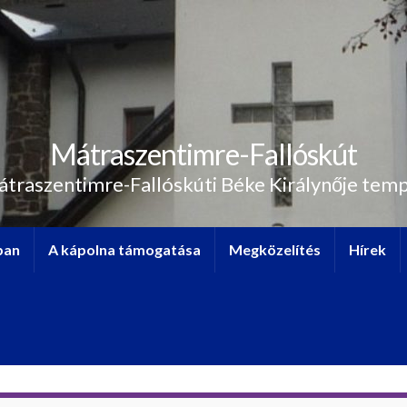
Mátraszentimre-Fallóskút
átraszentimre-Fallóskúti Béke Királynője tem
ban
A kápolna támogatása
Megközelítés
Hírek