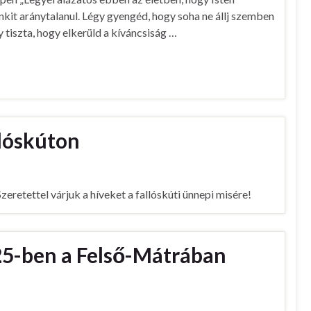
nkit aránytalanul. Légy gyengéd, hogy soha ne állj szemben
 tiszta, hogy elkerüld a kíváncsiság …
llóskúton
retettel várjuk a híveket a fallóskúti ünnepi misére!
25-ben a Felső-Mátrában