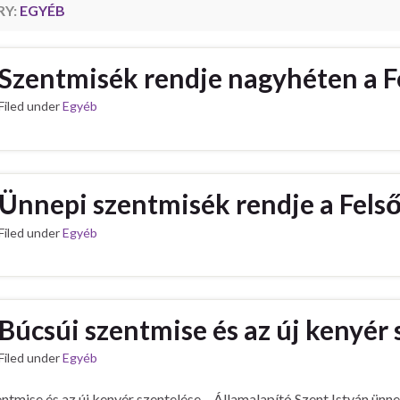
RY:
EGYÉB
Szentmisék rendje nagyhéten a 
Filed under
Egyéb
Ünnepi szentmisék rendje a Fel
Filed under
Egyéb
Búcsúi szentmise és az új kenyér 
Filed under
Egyéb
ntmise és az új kenyér szentelése – Államalapító Szent István ünn