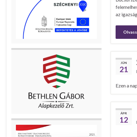
felemelhes
az igazság
Olvass
JÚN
21
Ezen a nap
ÁPR
12