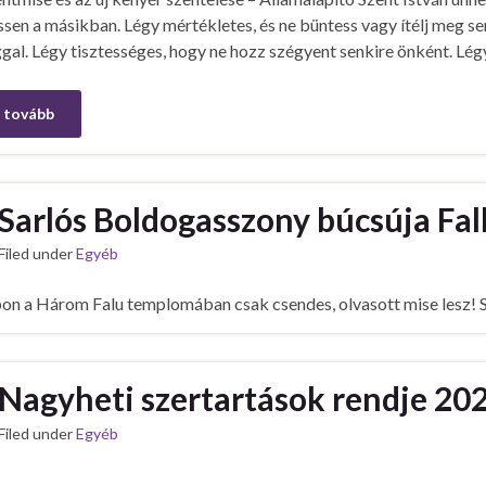
sen a másikban. Légy mértékletes, és ne büntess vagy ítélj meg se
gal. Légy tisztességes, hogy ne hozz szégyent senkire önként. Légy
 tovább
Sarlós Boldogasszony búcsúja Fa
Filed under
Egyéb
on a Három Falu templomában csak csendes, olvasott mise lesz! Sze
Nagyheti szertartások rendje 20
Filed under
Egyéb