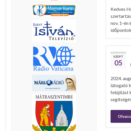
Kedves Hí
szertartá
nov. 1-én 
időponto
SZEPT
05
2024. augu
látogató 
felújítás
segítségé
Olvass