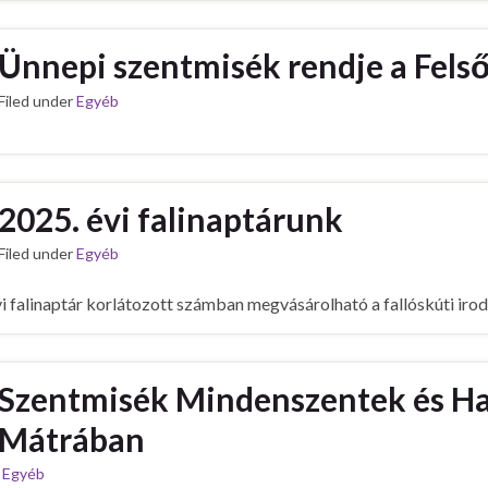
Ünnepi szentmisék rendje a Fels
Filed under
Egyéb
2025. évi falinaptárunk
Filed under
Egyéb
i falinaptár korlátozott számban megvásárolható a fallóskúti irod
Szentmisék Mindenszentek és Hal
Mátrában
r
Egyéb