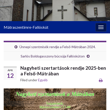
Mátraszentimre-Fallóskút
Togg
navig
Ünnepi szentmisék rendje a Felső-Mátrában 2024.
Sarlós Boldogasszony búcsúja Fallóskúton
Nagyheti szertartások rendje 2025-ben
ÁPR
a Felső-Mátrában
12
Filed under
Egyéb