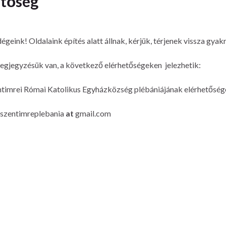
etőség
geink! Oldalaink építés alatt állnak, kérjük, térjenek vissza gyak
egjegyzésük van, a következő elérhetőségeken jelezhetik:
timrei Római Katolikus Egyházközség plébániájának elérhetőség
aszentimreplebania
at
gmail.com