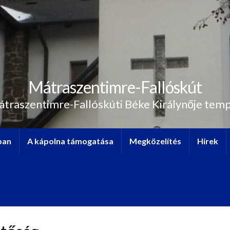
Mátraszentimre-Fallóskút
átraszentimre-Fallóskúti Béke Királynője tem
ban
A kápolna támogatása
Megközelítés
Hírek