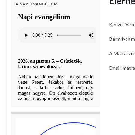
Elérh
A NAPI EVANGÉLIUM
Kedves Vendé
Bármilyen m
A Mátraszen
Email: matr