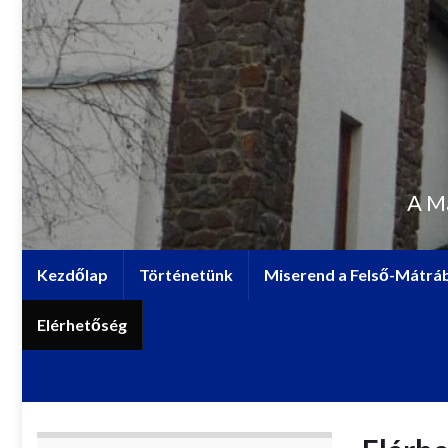
A M
Kezdőlap
Történetünk
Miserend a Felső-Mátrá
Elérhetőség