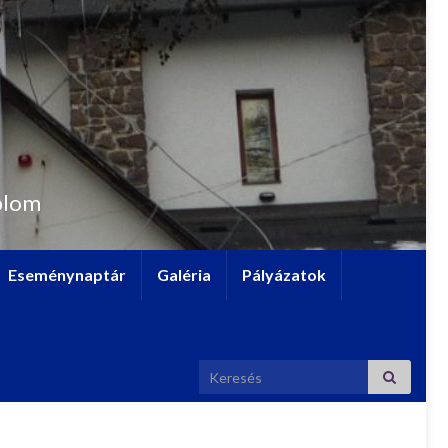
plom
Eseménynaptár
Galéria
Pályázatok
Search for: