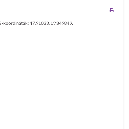
PS-koordináták: 47.91033, 19.849849.