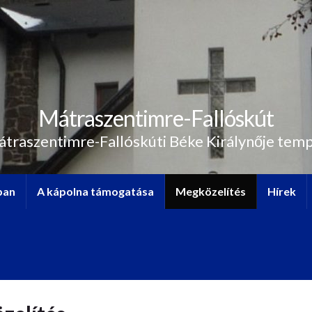
Mátraszentimre-Fallóskút
átraszentimre-Fallóskúti Béke Királynője tem
ban
A kápolna támogatása
Megközelítés
Hírek