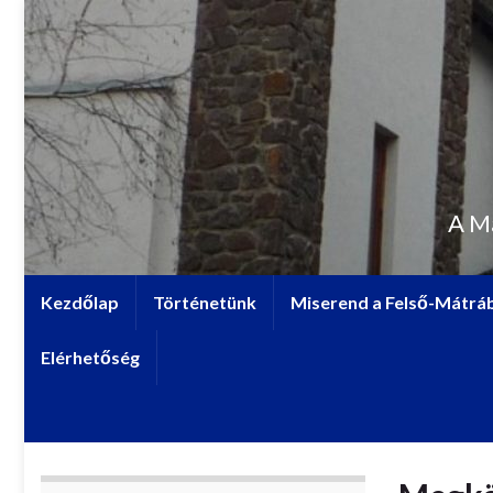
A M
Kezdőlap
Történetünk
Miserend a Felső-Mátrá
Elérhetőség