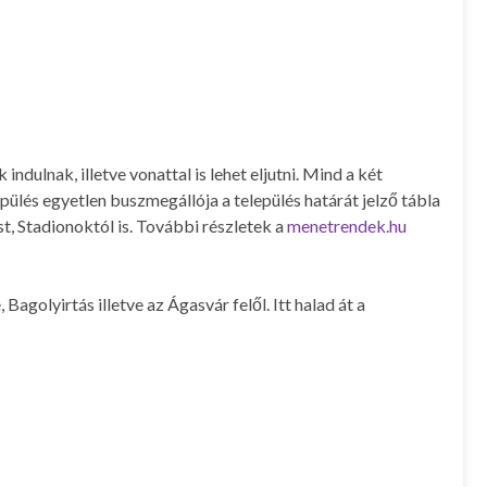
dulnak, illetve vonattal is lehet eljutni. Mind a két
ülés egyetlen buszmegállója a település határát jelző tábla
st, Stadionoktól is. További részletek a
menetrendek.hu
agolyirtás illetve az Ágasvár felől. Itt halad át a