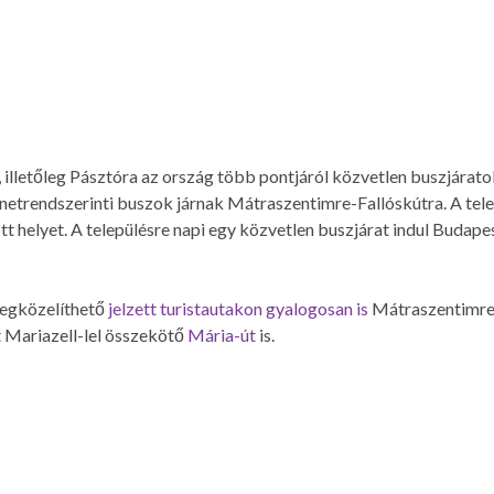
illetőleg Pásztóra az ország több pontjáról közvetlen buszjáratok in
etrendszerinti buszok járnak Mátraszentimre-Fallóskútra. A telep
tt helyet. A településre napi egy közvetlen buszjárat indul Budape
egközelíthető
jelzett turistautakon gyalogosan is
Mátraszentimre, B
 Mariazell-lel összekötő
Mária-út
is.