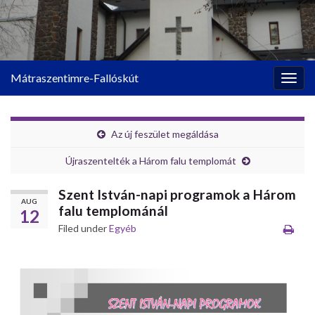
Mátraszentimre-Fallóskút
Togg
navig
Az új feszület megáldása
Újraszentelték a Három falu templomát
Szent István-napi programok a Három
AUG
falu templománál
12
Filed under
Egyéb