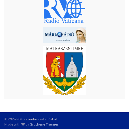
© 2026 Mátraszentimre-Fallóskút.
Made with
by
Graphene Themes
.