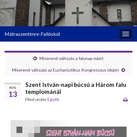
Mátraszentimre-Fallóskút
Togg
navig
Miserend-változás a falunap miatt
Miserend-változás az Eucharisztikus Kongresszus idején
Szent István-napi búcsú a Három falu
AUG
templománál
13
Filed under
Egyéb