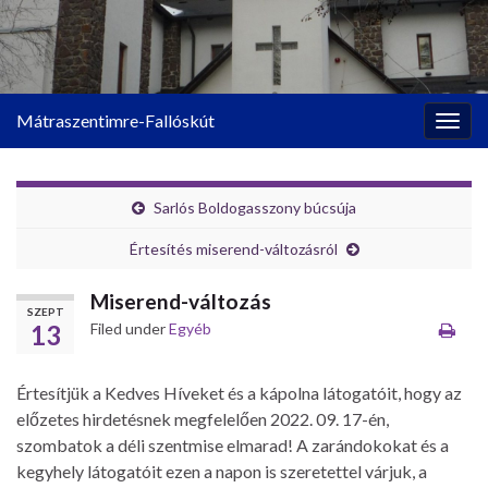
Mátraszentimre-Fallóskút
Togg
navig
Sarlós Boldogasszony búcsúja
Értesítés miserend-változásról
Miserend-változás
SZEPT
13
Filed under
Egyéb
Értesítjük a Kedves Híveket és a kápolna látogatóit, hogy az
előzetes hirdetésnek megfelelően 2022. 09. 17-én,
szombatok a déli szentmise elmarad! A zarándokokat és a
kegyhely látogatóit ezen a napon is szeretettel várjuk, a