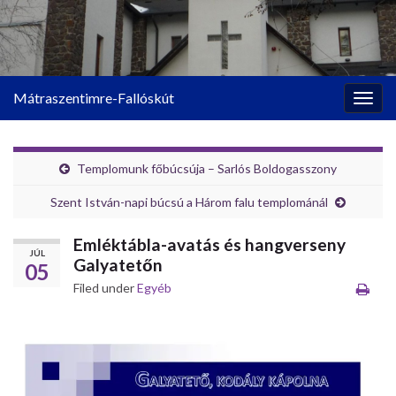
Mátraszentimre-Fallóskút
Togg
navig
Templomunk főbúcsúja – Sarlós Boldogasszony
Szent István-napi búcsú a Három falu templománál
Emléktábla-avatás és hangverseny
JÚL
Galyatetőn
05
Filed under
Egyéb