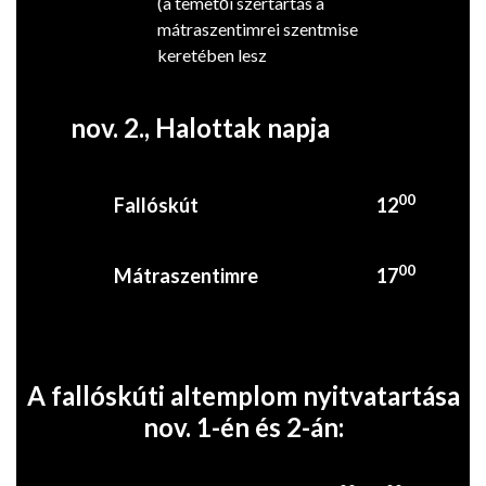
(a temetői szertartás a
mátraszentimrei szentmise
keretében lesz
nov. 2., Halottak napja
00
Fallóskút
12
00
Mátraszentimre
17
A fallóskúti altemplom nyitvatartása
nov. 1-én és 2-án: