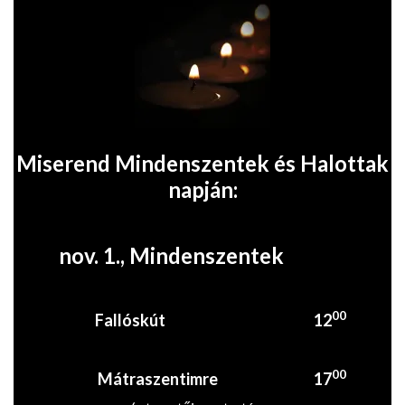
Miserend Mindenszentek és Halottak
napján:
nov. 1., Mindenszentek
00
Fallóskút
12
00
Mátraszentimre
17