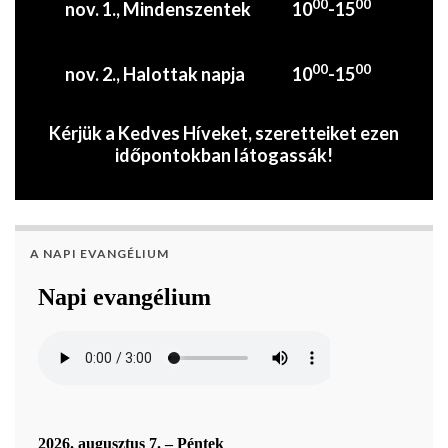
00
00
nov. 1., Mindenszentek
10
-15
00
00
nov. 2., Halottak napja
10
-15
Kérjük a Kedves Híveket, szeretteiket ezen
időpontokban látogassák!
A NAPI EVANGÉLIUM