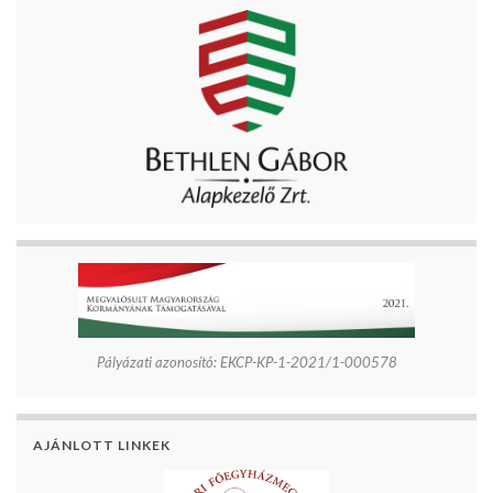
Pályázati azonosító: EKCP-KP-1-2021/1-000578
AJÁNLOTT LINKEK