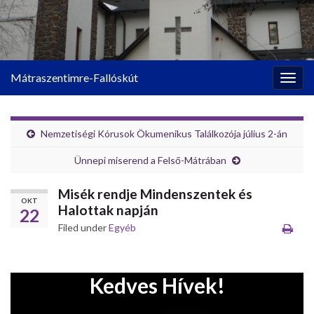
Mátraszentimre-Fallóskút
Togg
navig
Nemzetiségi Kórusok Ökumenikus Találkozója július 2-án
Ünnepi miserend a Felső-Mátrában
Misék rendje Mindenszentek és
OKT
Halottak napján
22
Filed under
Egyéb
Kedves Hívek!